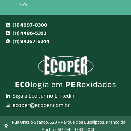
4,5%
(11)
4997-8300
(11)
4486-5353
(11)
94267-5244
ECO
logia em
PER
oxidados
Siga a Ecoper no Linkedin
ecoper@ecoper.com.br
Rua Orazio Stanco, 520 - Parque dos Eucaliptos, Franco da
Rocha - SP, CEP: 07832-040