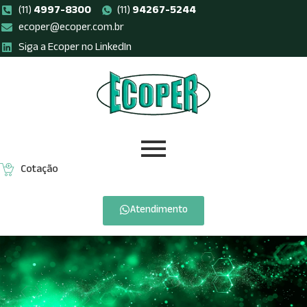
(11)
4997-8300
(11)
94267-5244
ecoper@ecoper.com.br
Pular
Siga a Ecoper no LinkedIn
para
o
conteúdo
Cotação
Atendimento