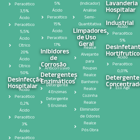
Lavanderia
5%
(Indicador)
Peracético
Hospitalar
Ácido
Análise
3,5%
/
Peracético
Semi-
Ácido
Industrial
15%
Quantitativa
Peracético
Ácido
Limpadores
Ácido
5,5%
Peracético
de Uso
Peracético
Ácido
5%
Geral
17%
Cítrico
Desinfetan
Realce
Inibidores
Hortifrutíco
20%
Alvejante
de
Ácido
Ácido
para
Corrosão
Peracético
Cítrico
Anticorrosivo
Roupas
0,01%
50%
Detergentes
Realce
Detergente
Desinfecção
Enzimáticos
Banheiro
Concentrad
Hospitalar​
Detergente
Eco Ágil
Realce
Ácido
4 Enzimas
Cozinha
Peracético
Detergente
Realce
0,2%
5 Enzimas
Eliminador
Ácido
de Odores
Peracético
Realce
3%
Pós Obra
Ácido
Peracético