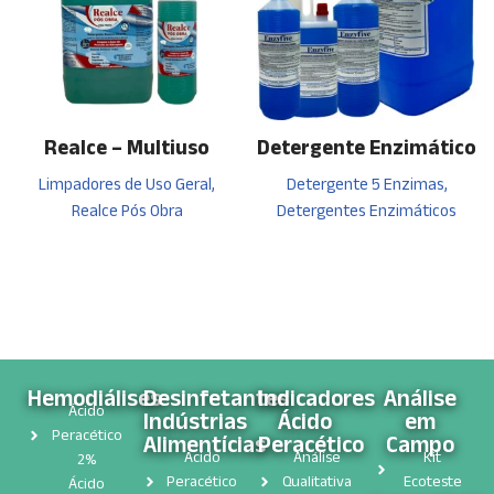
Realce – Multiuso
Detergente Enzimático
Limpadores de Uso Geral,
Detergente 5 Enzimas,
Realce Pós Obra
Detergentes Enzimáticos
Hemodiálises
Desinfetantes
Indicadores
Análise
Ácido
Indústrias
Ácido
em
Peracético
Alimentícias
Peracético
Campo
Ácido
Análise
Kit
2%
Peracético
Qualitativa
Ecoteste
Ácido