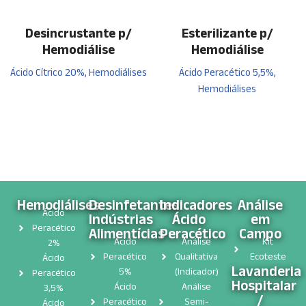
Desincrustante p/
Esterilizante p/
Hemodiálise
Hemodiálise
Ácido Cítrico 20%, Hemodiálises
Ácido Peracético 5,5%,
Hemodiálises
Hemodiálises
Desinfetantes
Indicadores
Análise
Ácido
Indústrias
Ácido
em
Peracético
Alimentícias
Peracético
Campo
Ácido
Análise
Kit
2%
Peracético
Qualitativa
Ecoteste
Ácido
Lavanderia
5%
(Indicador)
Peracético
Hospitalar
Ácido
Análise
3,5%
/
Peracético
Semi-
Ácido