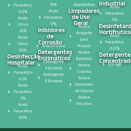
Industrial
15%
Quantitativa
Peracético
Ácido
Limpadores
Ácido
5,5%
Peracético
de Uso
Peracético
Ácido
5%
Geral
17%
Cítrico
Desinfetan
Realce
Inibidores
Hortifrutíco
20%
Alvejante
de
Ácido
Ácido
para
Corrosão
Peracético
Cítrico
Anticorrosivo
Roupas
0,01%
50%
Detergentes
Realce
Detergente
Desinfecção
Enzimáticos
Banheiro
Concentrad
Hospitalar​
Detergente
Eco Ágil
Realce
Ácido
4 Enzimas
Cozinha
Peracético
Detergente
Realce
0,2%
5 Enzimas
Eliminador
Ácido
de Odores
Peracético
Realce
3%
Pós Obra
Ácido
Peracético
4,5%