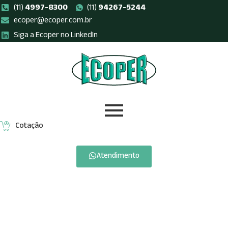
(11)
4997-8300
(11)
94267-5244
ecoper@ecoper.com.br
Pular
Siga a Ecoper no LinkedIn
para
o
conteúdo
Cotação
Atendimento