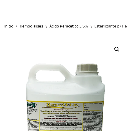
Início
\
Hemodiálises
\
Ácido Peracético 3,5%
\
Esterilizante p/ Hem