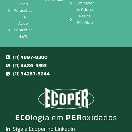
Eliminador
Ácido
de Odores
Peracético
Realce
3%
Pós Obra
Ácido
Peracético
4,5%
(11)
4997-8300
(11)
4486-5353
(11)
94267-5244
ECO
logia em
PER
oxidados
Siga a Ecoper no Linkedin