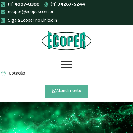
(11)
4997-8300
(11)
94267-5244
ecoper@ecoper.com.br
Pular
Siga a Ecoper no LinkedIn
para
o
conteúdo
Cotação
Atendimento