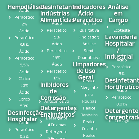
Hemodiálises
Desinfetantes
Indicadores
Análise
Ácido
Indústrias
Ácido
em
Peracético
Alimentícias
Peracético
Campo
Ácido
Análise
Kit
2%
Peracético
Qualitativa
Ecoteste
Ácido
Lavanderia
5%
(Indicador)
Peracético
Hospitalar
Ácido
Análise
3,5%
/
Peracético
Semi-
Ácido
Industrial
15%
Quantitativa
Peracético
Ácido
Limpadores
Ácido
5,5%
Peracético
de Uso
Peracético
Ácido
5%
Geral
17%
Cítrico
Desinfetan
Realce
Inibidores
Hortifrutíco
20%
Alvejante
de
Ácido
Ácido
para
Corrosão
Peracético
Cítrico
Anticorrosivo
Roupas
0,01%
50%
Detergentes
Realce
Detergente
Desinfecção
Enzimáticos
Banheiro
Concentrad
Hospitalar​
Detergente
Eco Ágil
Realce
Ácido
4 Enzimas
Cozinha
Peracético
Detergente
Realce
0,2%
5 Enzimas