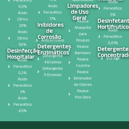
Peracético
Ácido
Limpadores
Ácido
5,5%
Peracético
de Uso
Peracético
Ácido
5%
Geral
17%
Cítrico
Desinfetan
Realce
Inibidores
Hortifrutíco
20%
Alvejante
de
Ácido
Ácido
para
Corrosão
Peracético
Cítrico
Anticorrosivo
Roupas
0,01%
50%
Detergentes
Realce
Detergente
Desinfecção
Enzimáticos
Banheiro
Concentrad
Hospitalar​
Detergente
Eco Ágil
Realce
Ácido
4 Enzimas
Cozinha
Peracético
Detergente
Realce
0,2%
5 Enzimas
Eliminador
Ácido
de Odores
Peracético
Realce
3%
Pós Obra
Ácido
Peracético
4,5%