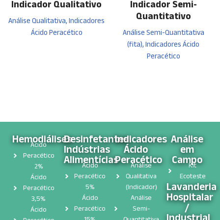
Indicador Qualitativo
Indicador Semi-
Quantitativo
Análise Qualitativa, Indicadores
Ácido Peracético
Análise Semi-Quantitativa
(fita), Indicadores Ácido
Peracético
Hemodiálises
Desinfetantes
Indicadores
Análise
Ácido
Indústrias
Ácido
em
Peracético
Alimentícias
Peracético
Campo
Ácido
Análise
Kit
2%
Peracético
Qualitativa
Ecoteste
Ácido
Lavanderia
5%
(Indicador)
Peracético
Hospitalar
Ácido
Análise
3,5%
/
Peracético
Semi-
Ácido
Industrial
15%
Quantitativa