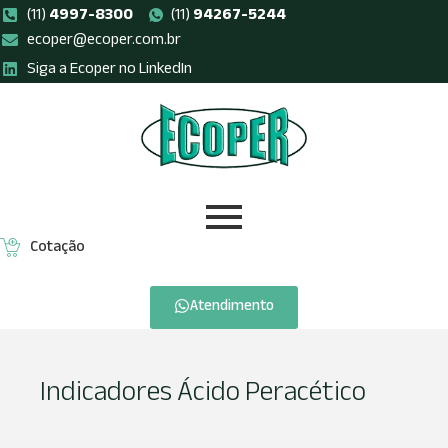
(11)
4997-8300
(11)
94267-5244
ecoper@ecoper.com.br
Pular
Siga a Ecoper no LinkedIn
para
o
conteúdo
Cotação
Atendimento
Indicadores Ácido Peracético