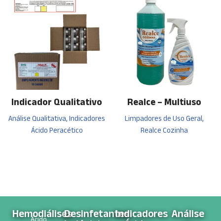
Indicador Qualitativo
Realce – Multiuso
Análise Qualitativa, Indicadores
Limpadores de Uso Geral,
Ácido Peracético
Realce Cozinha
Hemodiálises
Desinfetantes
Indicadores
Análise
Ácido