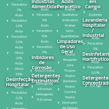
Indústrias
Ácido
em
Peracético
Alimentícias
Peracético
Campo
Ácido
Análise
Kit
2%
Peracético
Qualitativa
Ecoteste
Ácido
Lavanderia
5%
(Indicador)
Peracético
Hospitalar
Ácido
Análise
3,5%
/
Peracético
Semi-
Ácido
Industrial
15%
Quantitativa
Peracético
Ácido
Limpadores
Ácido
5,5%
Peracético
de Uso
Peracético
Ácido
5%
Geral
17%
Cítrico
Desinfetan
Realce
Inibidores
Hortifrutíco
20%
Alvejante
de
Ácido
Ácido
para
Corrosão
Peracético
Cítrico
Anticorrosivo
Roupas
0,01%
50%
Detergentes
Realce
Detergente
Desinfecção
Enzimáticos
Banheiro
Concentrad
Hospitalar​
Detergente
Eco Ágil
Realce
Ácido
4 Enzimas
Cozinha
Peracético
Detergente
Realce
0,2%
5 Enzimas
Eliminador
Ácido
de Odores
Peracético