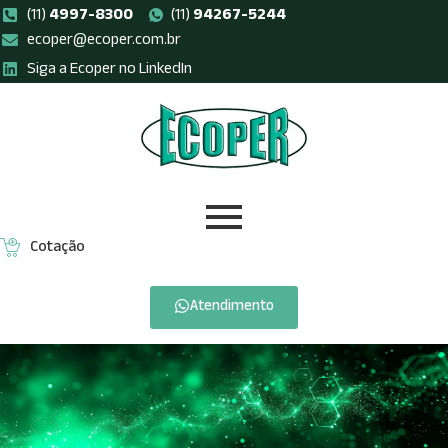
(11)
4997-8300
(11)
94267-5244
ecoper@ecoper.com.br
Pular
Siga a Ecoper no LinkedIn
para
o
conteúdo
Cotação
Atendimento