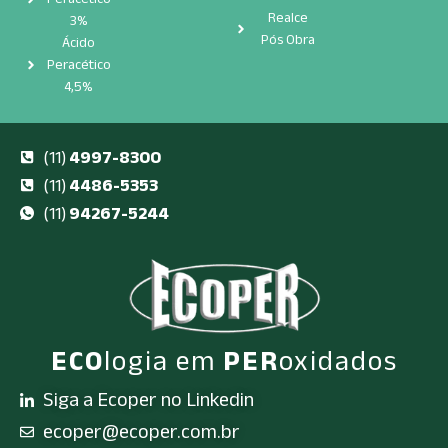
Realce
3%
Pós Obra
Ácido
Peracético
4,5%
(11)
4997-8300
(11)
4486-5353
(11)
94267-5244
ECO
logia em
PER
oxidados
Siga a Ecoper no Linkedin
ecoper@ecoper.com.br