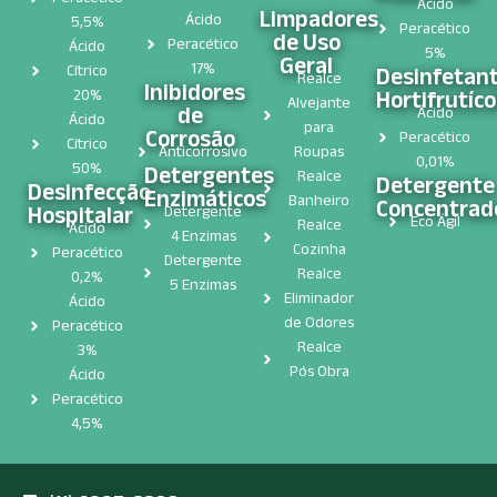
Ácido
Limpadores
Ácido
5,5%
Peracético
de Uso
Peracético
Ácido
5%
Geral
17%
Cítrico
Desinfetan
Realce
Inibidores
Hortifrutíco
20%
Alvejante
de
Ácido
Ácido
para
Corrosão
Peracético
Cítrico
Anticorrosivo
Roupas
0,01%
50%
Detergentes
Realce
Detergente
Desinfecção
Enzimáticos
Banheiro
Concentrad
Hospitalar​
Detergente
Eco Ágil
Realce
Ácido
4 Enzimas
Cozinha
Peracético
Detergente
Realce
0,2%
5 Enzimas
Eliminador
Ácido
de Odores
Peracético
Realce
3%
Pós Obra
Ácido
Peracético
4,5%