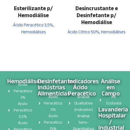
Esterilizante p/
Desincrustante e
Hemodiálise
Desinfetante p/
Hemodiálise
Ácido Peracético 3,5%,
Hemodiálises
Ácido Cítrico 50%, Hemodiálises
Hemodiálises
Desinfetantes
Indicadores
Análise
Ácido
Indústrias
Ácido
em
Peracético
Alimentícias
Peracético
Campo
Ácido
Análise
Kit
2%
Peracético
Qualitativa
Ecoteste
Ácido
Lavanderia
5%
(Indicador)
Peracético
Hospitalar
Ácido
Análise
3,5%
/
Peracético
Semi-
Ácido
Industrial
15%
Quantitativa
Peracético