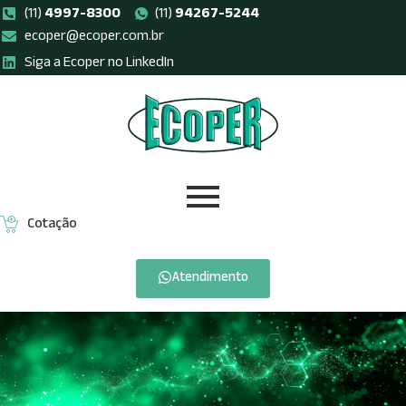
(11)
4997-8300
(11)
94267-5244
ecoper@ecoper.com.br
Pular
Siga a Ecoper no LinkedIn
para
o
conteúdo
Cotação
Atendimento