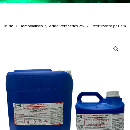
Início
\
Hemodiálises
\
Ácido Peracético 2%
\
Esterilizante p/ Hemod